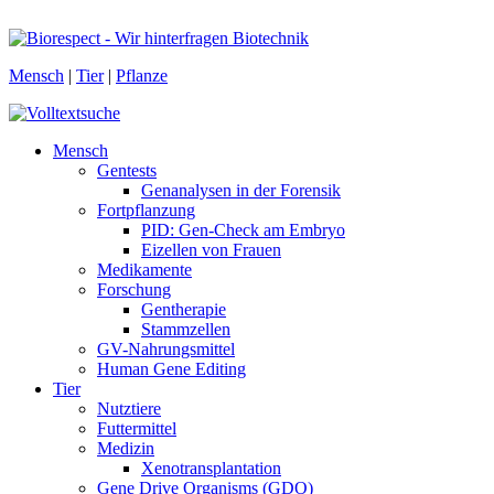
Mensch
|
Tier
|
Pflanze
Mensch
Gentests
Genanalysen in der Forensik
Fortpflanzung
PID: Gen-Check am Embryo
Eizellen von Frauen
Medikamente
Forschung
Gentherapie
Stammzellen
GV-Nahrungsmittel
Human Gene Editing
Tier
Nutztiere
Futtermittel
Medizin
Xenotransplantation
Gene Drive Organisms (GDO)