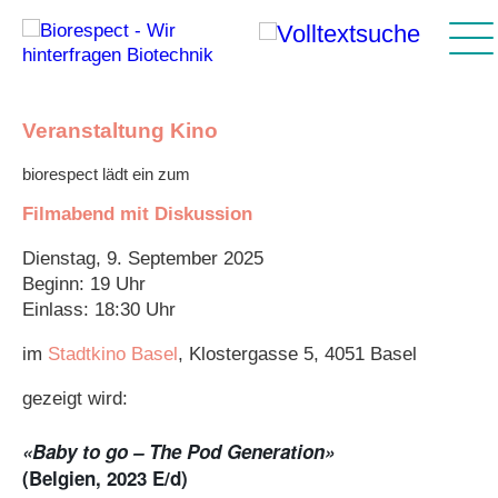
Veranstaltung Kino
Gentests
Genanalysen in der Forensik
PID: Gen-Check am Embryo
Gentherapie
Nutztiere
Xenotransplantation
Nutzpflanzen
Mais
Team
1
2
biorespect lädt ein zum
Fortpflanzung
Eizellen von Frauen
Stammzellen
Futtermittel
Saatgut und Patente
Landmais
Vereinsstatuten
2
Filmabend mit Diskussion
Medikamente
Medizin
Chemie auf dem Acker
Links
1
Dienstag, 9. September 2025
Beginn: 19 Uhr
Forschung
Gene Drive Organisms (GDO)
Neue gentechnische Verfahren
2
Einlass: 18:30 Uhr
im
Stadtkino Basel
, Klostergasse 5, 4051 Basel
GV-Nahrungsmittel
gezeigt wird:
Human Gene Editing
«Baby to go – The Pod Generation»
(Belgien, 2023 E/d)