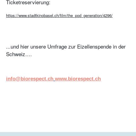
Ticketreservierung:
https://www.stadtkinobasel.ch/film/the_pod_generation/4296/
...und hier unsere Umfrage zur Eizellenspende in der
Schweiz….
info@biorespect.ch
www.biorespect.ch